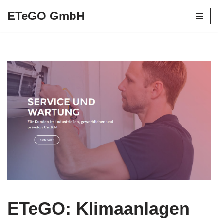
ETeGO GmbH
Zum
Inhalt
springen
ETeGO: Klimaanlagen