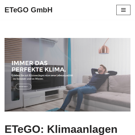
ETeGO GmbH
Zum
Inhalt
springen
ETeGO: Klimaanlagen