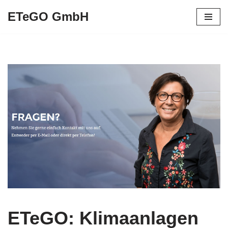
ETeGO GmbH
Zum
Inhalt
springen
ETeGO: Klimaanlagen