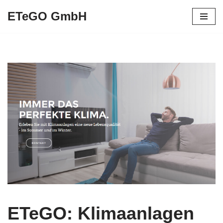
ETeGO GmbH
Zum
Inhalt
springen
ETeGO: Klimaanlagen