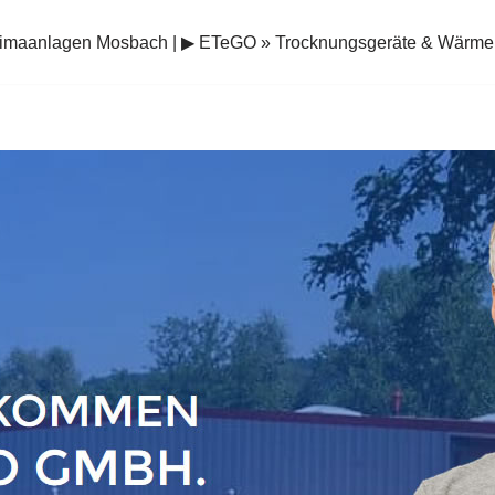
limaanlagen Mosbach | ▶︎ ETeGO » Trocknungsgeräte & Wär