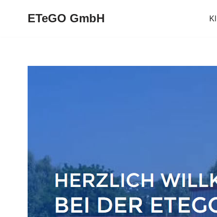
ETeGO GmbH
K
Zum
Inhalt
springen