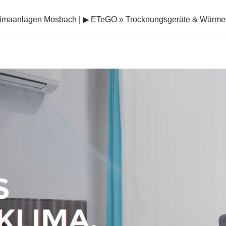
limaanlagen Mosbach | ▶︎ ETeGO » Trocknungsgeräte & Wär