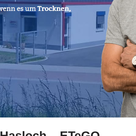
 Hasloch – ETeGO.