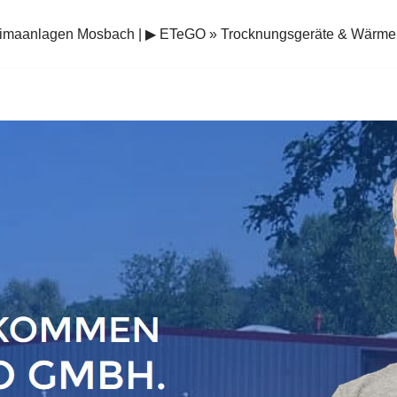
limaanlagen Mosbach | ▶︎ ETeGO » Trocknungsgeräte & Wär