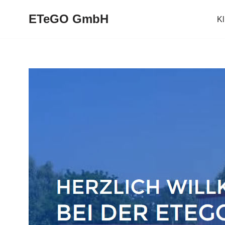
ETeGO GmbH
K
Zum
Inhalt
springen