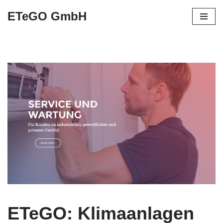
ETeGO GmbH
Zum
Inhalt
springen
ETeGO: Klimaanlagen