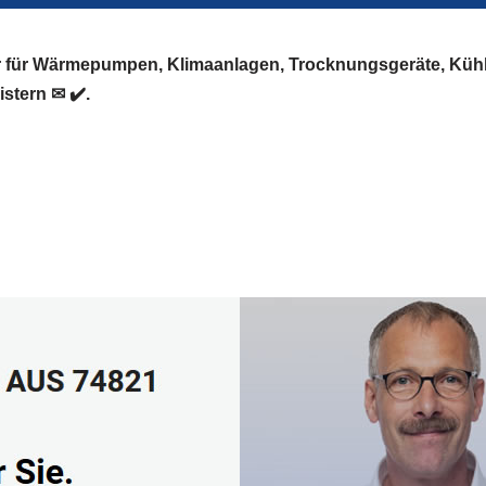
er für Wärmepumpen, Klimaanlagen, Trocknungsgeräte, Küh
stern ✉ ✔️.