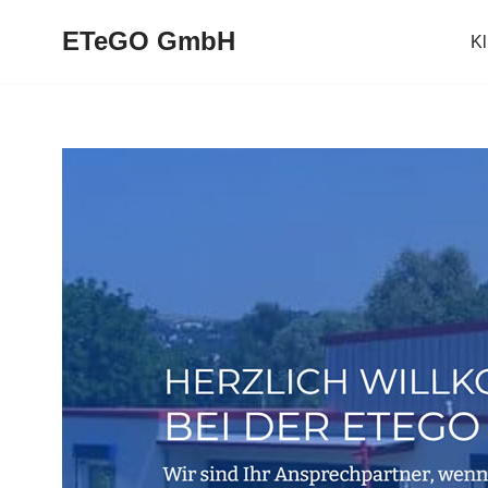
ETeGO GmbH
K
Zum
Inhalt
springen