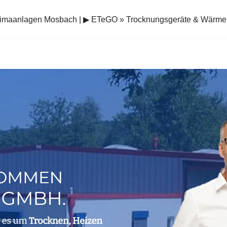
limaanlagen Mosbach | ▶︎ ETeGO » Trocknungsgeräte & Wär