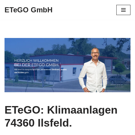
ETeGO GmbH
Zum
Inhalt
springen
ETeGO: Klimaanlagen
74360 Ilsfeld.