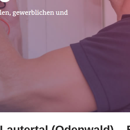
Lautertal (Odenwald) –