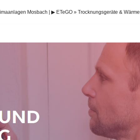
limaanlagen Mosbach | ▶︎ ETeGO » Trocknungsgeräte & Wär