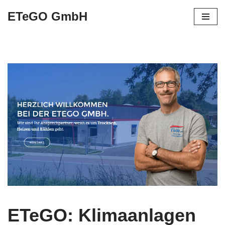
ETeGO GmbH
Zum
Inhalt
springen
ETeGO: Klimaanlagen