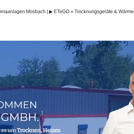
limaanlagen Mosbach | ▶︎ ETeGO » Trocknungsgeräte & Wär