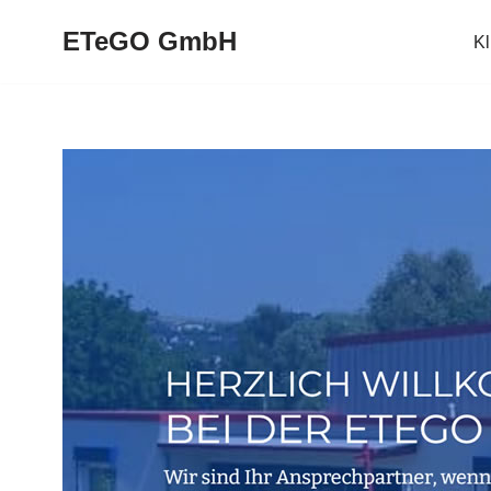
ETeGO GmbH
K
Zum
Inhalt
springen