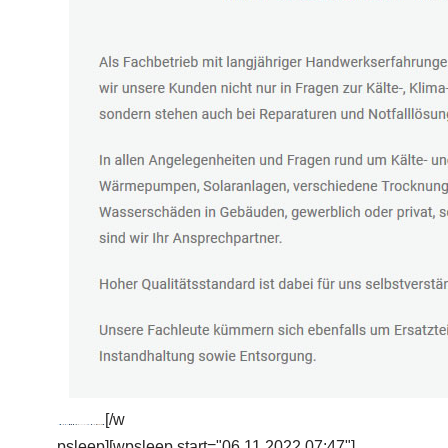
[/w
psleep][wpsleep start="06.11.2022 07:47"]