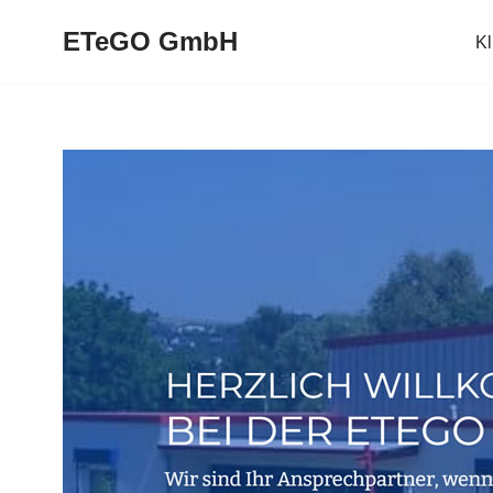
ETeGO GmbH
K
Zum
Inhalt
springen