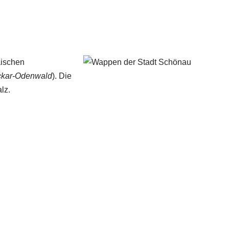
äischen
ckar-Odenwald
). Die
lz.