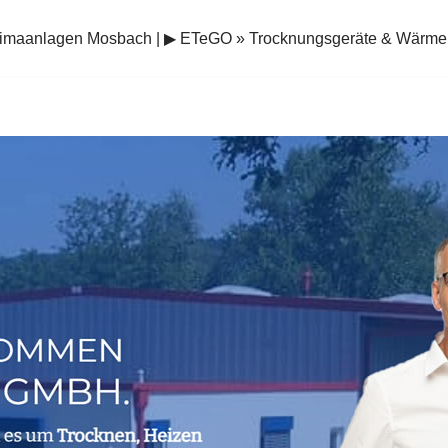
limaanlagen Mosbach | ▶︎ ETeGO » Trocknungsgeräte & Wär