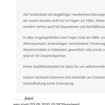
[wpsl
eep start=“03.05.2020 10:29″]
[/wpsleep]