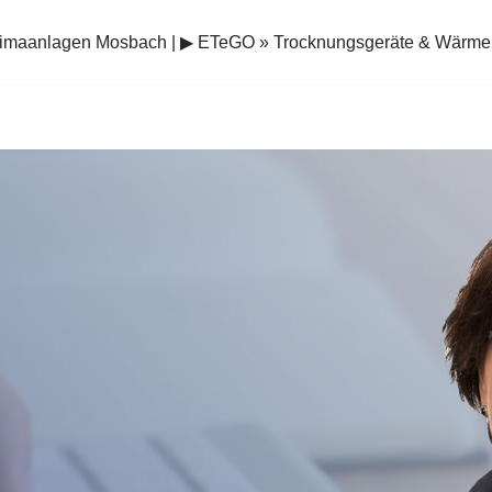
limaanlagen Mosbach | ▶︎ ETeGO » Trocknungsgeräte & Wär