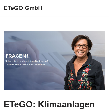
ETeGO GmbH
Zum
Inhalt
springen
ETeGO: Klimaanlagen