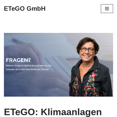
ETeGO GmbH
Zum
Inhalt
springen
ETeGO: Klimaanlagen