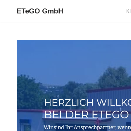
ETeGO GmbH
K
Zum
Inhalt
springen