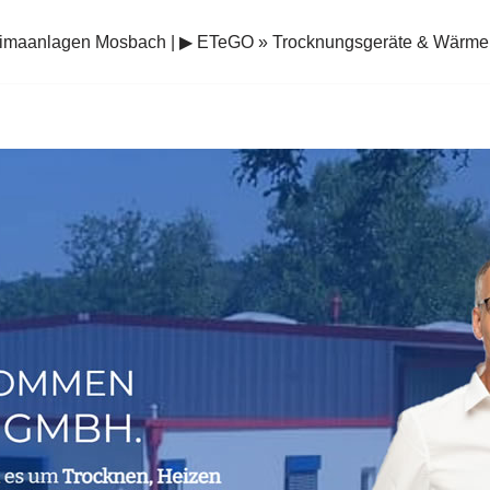
limaanlagen Mosbach | ▶︎ ETeGO » Trocknungsgeräte & Wär